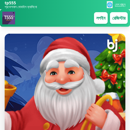
tp555
🌐
দেশ বাছুন
প্রফেশনাল মোবাইল ক্যাসিনো
লগইন
রেজিস্টার