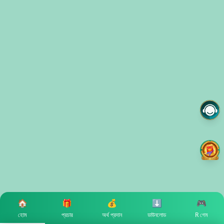
🏠
🎁
💰
⬇️
🎮
হোম
প্রচার
অর্থ প্রদান
ডাউনলোড
R গেম