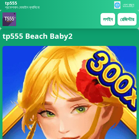
tp555
🌐
দেশ বাছুন
প্রফেশনাল মোবাইল ক্যাসিনো
লগইন
রেজিস্টার
tp555 Beach Baby2