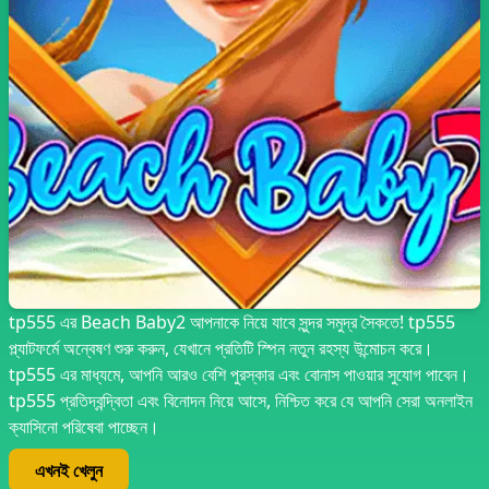
tp555 এর Beach Baby2 আপনাকে নিয়ে যাবে সুন্দর সমুদ্র সৈকতে! tp555
প্ল্যাটফর্মে অন্বেষণ শুরু করুন, যেখানে প্রতিটি স্পিন নতুন রহস্য উন্মোচন করে।
tp555 এর মাধ্যমে, আপনি আরও বেশি পুরস্কার এবং বোনাস পাওয়ার সুযোগ পাবেন।
tp555 প্রতিদ্বন্দ্বিতা এবং বিনোদন নিয়ে আসে, নিশ্চিত করে যে আপনি সেরা অনলাইন
ক্যাসিনো পরিষেবা পাচ্ছেন।
এখনই খেলুন