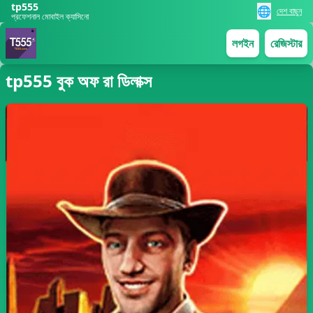
tp555
🌐
দেশ বাছুন
প্রফেশনাল মোবাইল ক্যাসিনো
লগইন
রেজিস্টার
tp555 বুক অফ রা ডিলাক্স