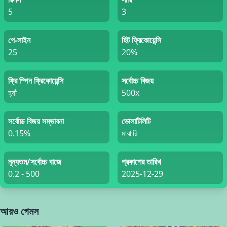
5
3
পে-লাইন
হিট ফ্রিকোয়েন্সি
25
20%
ফ্রি স্পিন ফ্রিকোয়েন্সি
সর্বোচ্চ বিজয়
হ্যাঁ
500x
সর্বোচ্চ বিজয় সম্ভাবনা
ভোলাটিলিটি
0.15%
মাঝারি
নূন্যতম/সর্বোচ্চ বাজে
প্রকাশের তারিখ
0.2 - 500
2025-12-29
আরও গেমস