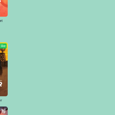
et
like
er