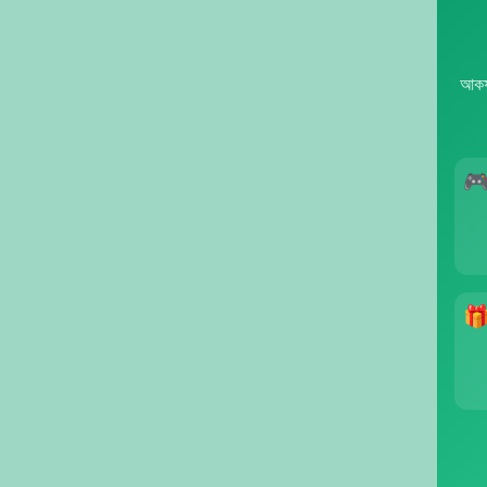
07/08/
07/08
07/08
আকর্
07/08/
07/08/
07/08/

07/08/
07/08/
07/08/
07/08
07/08/
07/08

07/08/
07/08
07/08/
07/08/
07/08/
07/08/