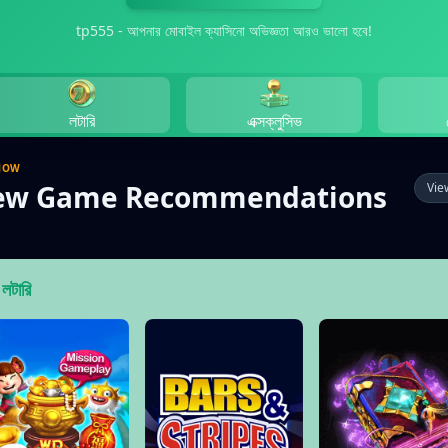
2026 রহমা*** বোনাস পেয়েছেন 600 BDT ✨
2026 সরকারন*** জিতেছেন 24,500 BDT 🏆
tp555 - আপনার মোবাইল ক্যাসিনো অভিজ্ঞতা আরও ভালো হবে!
/2026 সি*** উত্তোলন সফল 9,100 BDT ✅
2026 চৌধু*** জ্যাকপট জিতেছেন 54,000 BDT 💥
/2026 আলম*** জিতেছেন 16,000 BDT 💰
লটারি
এক্সক্লুসিভ
2026 মৃধ*** উত্তোলন সফল 12,700 BDT 💸
2026 চৌধুর*** বোনাস পেয়েছেন 1,450 BDT 🎉
NOW
2026 ভু*** রিবেট পেয়েছেন 800 BDT 💵
ew Game Recommendations
View
2026 খান*** জিতেছেন 22,000 BDT 🔥
 Bass Bonanza Keeping it
elpng
Wild Wild Romance
2026 হাস*** জ্যাকপট জিতেছেন 104,000 BDT 💥
2026 মিয*** জিতেছেন 23,500 BDT 💰
2026 রহমান*** রিবেট পেয়েছেন 550 BDT 💵
লটারি
2026 রহমানই*** বোনাস পেয়েছেন 1,600 BDT 🎁
2026 হোস*** বোনাস পেয়েছেন 750 BDT 🎉
2026 কাজ*** জ্যাকপট জিতেছেন 126,000 BDT 💥
2026 কাজী*** জিতেছেন 31,000 BDT 🏆
2026 মিয়*** উত্তোলন সফল 2,700 BDT 💸
/2026 ইস*** জিতেছেন 7,500 BDT 🏆
2026 খানস*** রিবেট পেয়েছেন 750 BDT 🔄