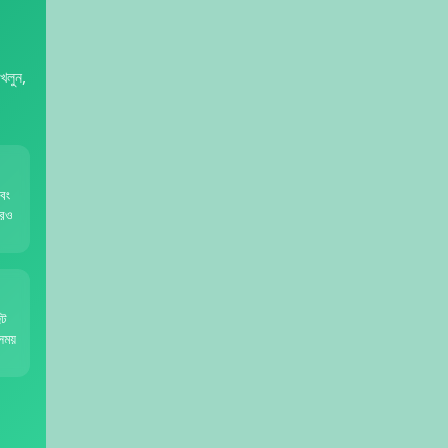
েলুন,
বং
আরও
িট
ময়