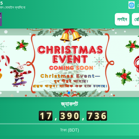
55
🌐
দ
নাল মোবাইল ক্যাসিনো
লগইন
রেজ
/2026 সর*** উত্তোলন সফল 12,500 BDT 💸
জ্যাকপট
2026 কা*** জিতেছেন 13,500 BDT 💰
1
7
,
3
6
4
,
4
2
1
2026 সর্*** বোনাস পেয়েছেন 400 BDT ✨
2026 মজ*** রিবেট পেয়েছেন 1,600 BDT 🎊
টাকা (BDT)
2026 সরক*** জ্যাকপট জিতেছেন 78,000 BDT 🎰
2026 হা*** উত্তোলন সফল 6,600 BDT 🏦